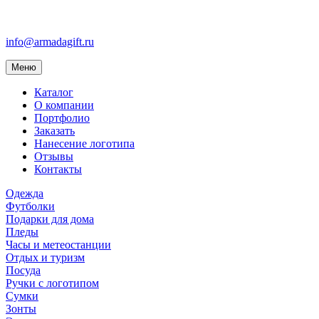
info@armadagift.ru
Toggle
Меню
navigation
Каталог
О компании
Портфолио
Заказать
Нанесение логотипа
Отзывы
Контакты
Одежда
Футболки
Подарки для дома
Пледы
Часы и метеостанции
Отдых и туризм
Посуда
Ручки с логотипом
Сумки
Зонты