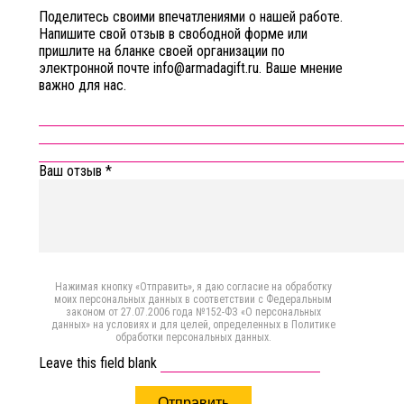
Поделитесь своими впечатлениями о нашей работе.
Напишите свой отзыв в свободной форме или
пришлите на бланке своей организации по
электронной почте info@armadagift.ru. Ваше мнение
важно для нас.
Ваш отзыв
*
Нажимая кнопку «Отправить», я даю согласие на обработку
моих персональных данных в соответствии с Федеральным
законом от 27.07.2006 года №152-ФЗ «О персональных
данных» на условиях и для целей, определенных в Политике
обработки персональных данных.
Leave this field blank
Отправить