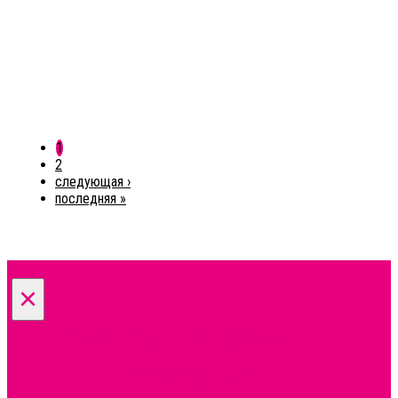
1
2
следующая ›
последняя »
×
Запрос на расчет
нанесения