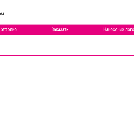
ом
ртфолио
Заказать
Нанесение лого