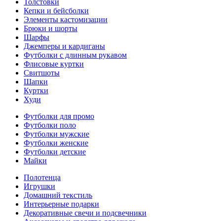
Толстовки
Кепки и бейсболки
Элементы кастомизации
Брюки и шорты
Шарфы
Джемперы и кардиганы
Футболки с длинным рукавом
Флисовые куртки
Свитшоты
Шапки
Куртки
Худи
Футболки для промо
Футболки поло
Футболки мужские
Футболки женские
Футболки детские
Майки
Полотенца
Игрушки
Домашний текстиль
Интерьерные подарки
Декоративные свечи и подсвечники