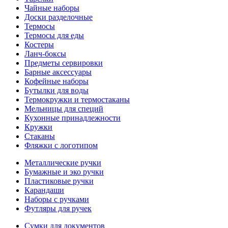
Чайные наборы
Доски разделочные
Термосы
Термосы для еды
Костеры
Ланч-боксы
Предметы сервировки
Барные аксессуары
Кофейные наборы
Бутылки для воды
Термокружки и термостаканы
Мельницы для специй
Кухонные принадлежности
Кружки
Стаканы
Фляжки с логотипом
Металлические ручки
Бумажные и эко ручки
Пластиковые ручки
Карандаши
Наборы с ручками
Футляры для ручек
Сумки для документов