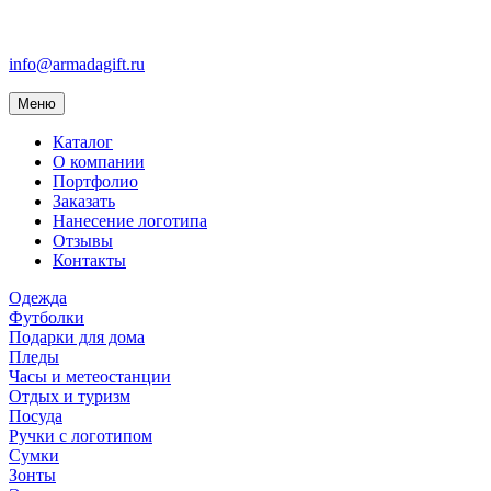
info@armadagift.ru
Toggle
Меню
navigation
Каталог
О компании
Портфолио
Заказать
Нанесение логотипа
Отзывы
Контакты
Одежда
Футболки
Подарки для дома
Пледы
Часы и метеостанции
Отдых и туризм
Посуда
Ручки с логотипом
Сумки
Зонты