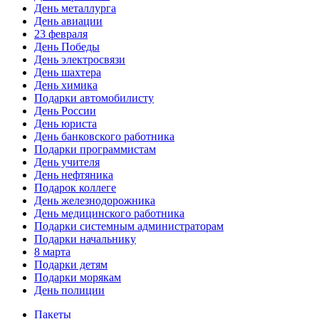
День металлурга
День авиации
23 февраля
День Победы
День электросвязи
День шахтера
День химика
Подарки автомобилисту
День России
День юриста
День банковского работника
Подарки программистам
День учителя
День нефтяника
Подарок коллеге
День железнодорожника
День медицинского работника
Подарки системным администраторам
Подарки начальнику
8 марта
Подарки детям
Подарки морякам
День полиции
Пакеты