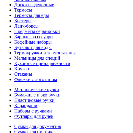
Доски разделочные
Термосы
Термосы для еды
Костеры
Ланч-боксы
Предметы сервировки
Барные аксессуары
Кофейные наборы
Бутылки для воды
Термокружки и термостаканы
Мельницы для специй
Кухонные принадлежности
Кружки
Стаканы
Фляжки с логотипом
Металлические ручки
Бумажные и эко ручки
Пластиковые ручки
Карандаши
Наборы с ручками
Футляры для ручек
Сумки для документов
Сумки для пикника