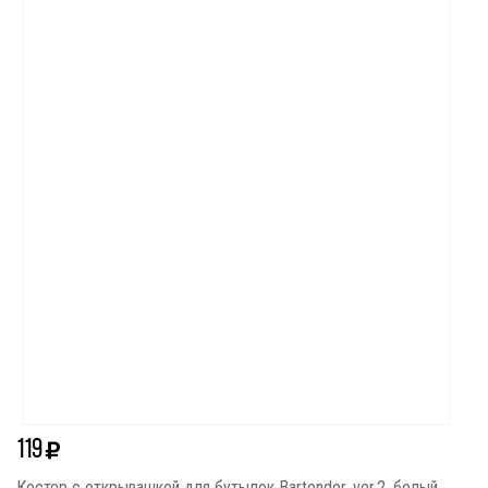
119
Костер с открывашкой для бутылок Bartender, ver.2, белый