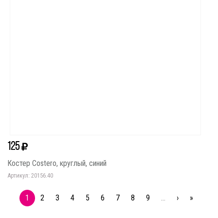
125
Костер Costero, круглый, синий
Артикул: 20156.40
1
2
3
4
5
6
7
8
9
…
›
»