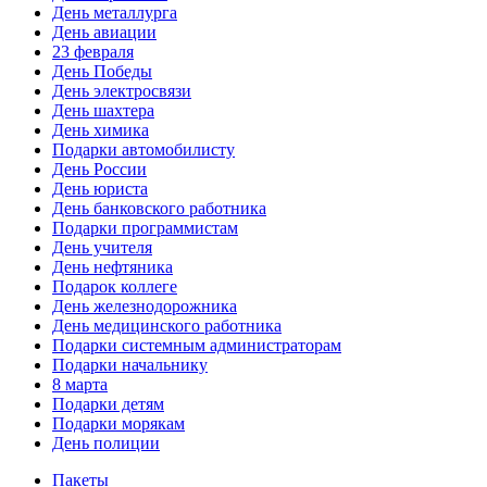
День металлурга
День авиации
23 февраля
День Победы
День электросвязи
День шахтера
День химика
Подарки автомобилисту
День России
День юриста
День банковского работника
Подарки программистам
День учителя
День нефтяника
Подарок коллеге
День железнодорожника
День медицинского работника
Подарки системным администраторам
Подарки начальнику
8 марта
Подарки детям
Подарки морякам
День полиции
Пакеты