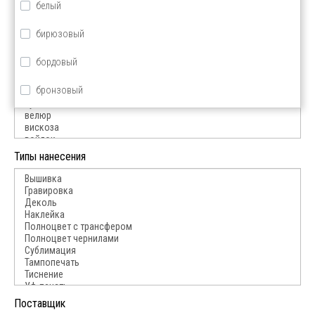
белый
Материал
бирюзовый
бордовый
бронзовый
голубой
желтый
Типы нанесения
зеленый
золотой
красный
коричневый
оранжевый
Поставщик