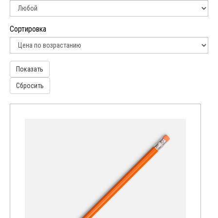
прозрачный
розовый
Сортировка
серебристый
серый
Показать
синий
Сбросить
фиолетовый
черный