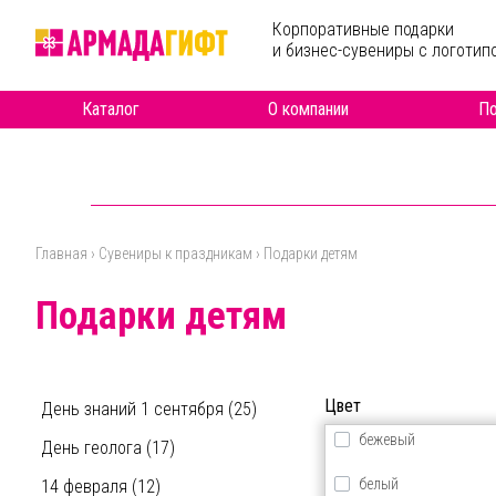
Перейти к основному содержанию
Корпоративные подарки
и бизнес-сувениры с логотип
Каталог
О компании
По
Главная
›
Сувениры к праздникам
›
Подарки детям
Вы здесь
Подарки детям
Цвет
День знаний 1 сентября (25)
бежевый
День геолога (17)
белый
14 февраля (12)
Материал