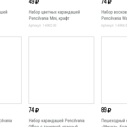
49
74
ашей
Набор цветных карандашей
Набор восков
Pencilvania Mini, крафт
Pencilvania W
Артикул: 1-6902.00
Артикул: 1-6904.
74
89
lvania
Набор карандашей Pencilvania
Пешеходный 
Office с точилкой, красный
«Мишка», бел