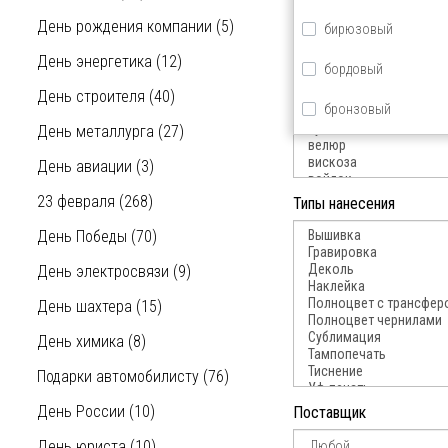
День рождения компании (5)
бирюзовый
День энергетика (12)
бордовый
День строителя (40)
бронзовый
День металлурга (27)
голубой
День авиации (3)
желтый
23 февраля (268)
Типы нанесения
зеленый
День Победы (70)
золотой
День электросвязи (9)
День шахтера (15)
красный
День химика (8)
коричневый
Подарки автомобилисту (76)
оранжевый
День России (10)
Поставщик
прозрачный
День юриста (10)