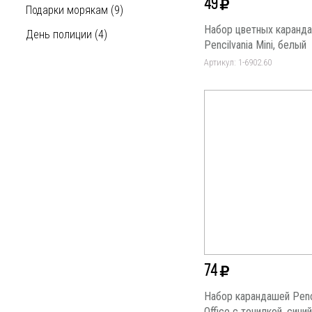
49
Подарки морякам (9)
Набор цветных каранд
День полиции (4)
Pencilvania Mini, белый
Артикул: 1-6902.60
74
Набор карандашей Penci
Office с точилкой, синий