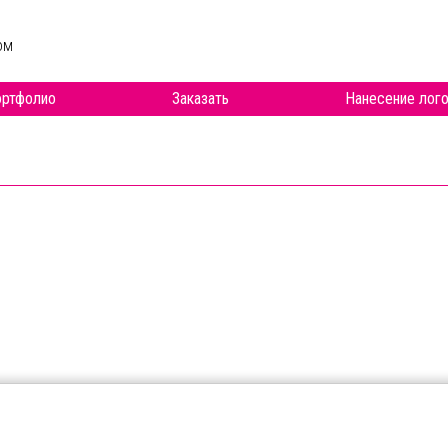
ом
ртфолио
Заказать
Нанесение лого