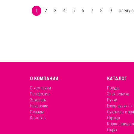
1
2
3
4
5
6
7
8
9
следую
О КОМПАНИИ
КАТАЛОГ
О компании
Посуда
Портфолио
Электроника
Заказать
Ручки
Нанесение
Ежедневники и
Отзывы
Сувениры к пр
Контакты
Одежда
Корпоративные
Отдых