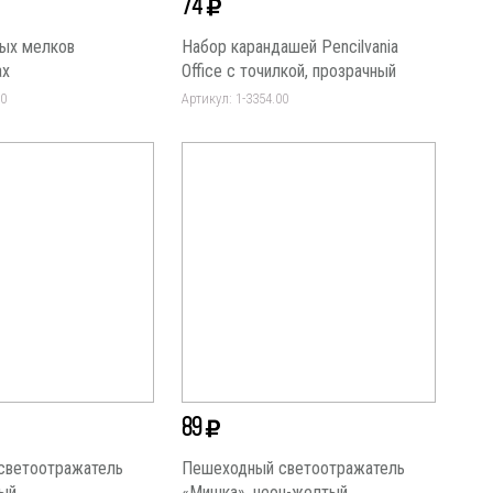
74
ых мелков
Набор карандашей Pencilvania
ax
Office с точилкой, прозрачный
00
Артикул: 1-3354.00
89
светоотражатель
Пешеходный светоотражатель
ый
«Мишка», неон-желтый