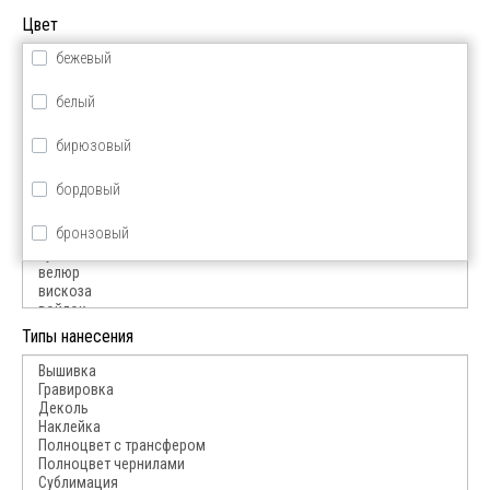
Цвет
бежевый
белый
Материал
бирюзовый
бордовый
бронзовый
голубой
желтый
Типы нанесения
зеленый
золотой
красный