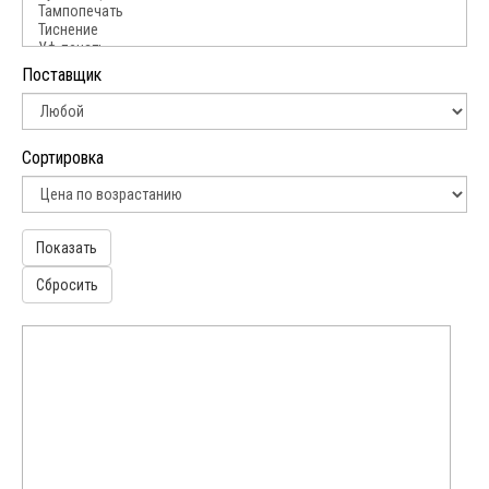
коричневый
оранжевый
Поставщик
прозрачный
розовый
Сортировка
серебристый
серый
Показать
синий
Сбросить
фиолетовый
черный