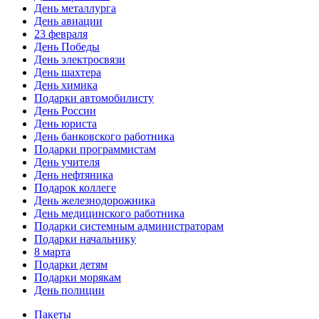
День металлурга
День авиации
23 февраля
День Победы
День электросвязи
День шахтера
День химика
Подарки автомобилисту
День России
День юриста
День банковского работника
Подарки программистам
День учителя
День нефтяника
Подарок коллеге
День железнодорожника
День медицинского работника
Подарки системным администраторам
Подарки начальнику
8 марта
Подарки детям
Подарки морякам
День полиции
Пакеты