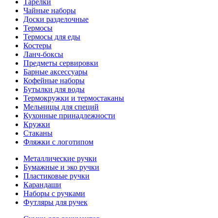
Тарелки
Чайные наборы
Доски разделочные
Термосы
Термосы для еды
Костеры
Ланч-боксы
Предметы сервировки
Барные аксессуары
Кофейные наборы
Бутылки для воды
Термокружки и термостаканы
Мельницы для специй
Кухонные принадлежности
Кружки
Стаканы
Фляжки с логотипом
Металлические ручки
Бумажные и эко ручки
Пластиковые ручки
Карандаши
Наборы с ручками
Футляры для ручек