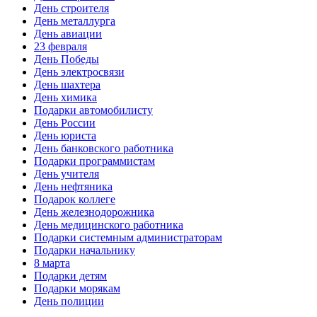
День строителя
День металлурга
День авиации
23 февраля
День Победы
День электросвязи
День шахтера
День химика
Подарки автомобилисту
День России
День юриста
День банковского работника
Подарки программистам
День учителя
День нефтяника
Подарок коллеге
День железнодорожника
День медицинского работника
Подарки системным администраторам
Подарки начальнику
8 марта
Подарки детям
Подарки морякам
День полиции