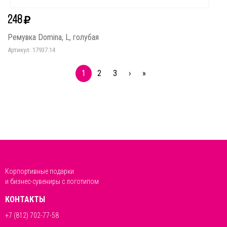
248
Ремувка Domina, L, голубая
Артикул: 17937.14
1
2
3
›
»
Корпортивные подарки
и бизнес-сувениры с логотипом
КОНТАКТЫ
+7 (812) 702-77-58