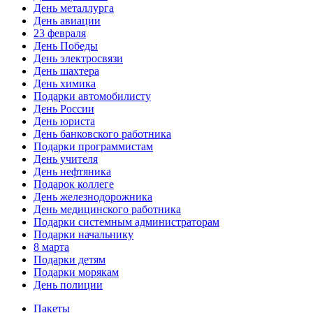
День металлурга
День авиации
23 февраля
День Победы
День электросвязи
День шахтера
День химика
Подарки автомобилисту
День России
День юриста
День банковского работника
Подарки программистам
День учителя
День нефтяника
Подарок коллеге
День железнодорожника
День медицинского работника
Подарки системным администраторам
Подарки начальнику
8 марта
Подарки детям
Подарки морякам
День полиции
Пакеты