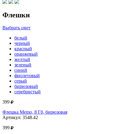
Флешки
Выбрать цвет
белый
черный
красный
оранжевый
желтый
зеленый
синий
фиолетовый
серый
бирюзовый
серебристый
399
Флешка Memo, 8 Гб, бирюзовая
Артикул: 3548.42
399