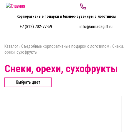
Перейти к основному содержанию
Корпоративные подарки и бизнес-сувениры с логотипом
+7 (812) 702-77-59
info@armadagift.ru
Каталог
›
Съедобные корпоративные подарки с логотипом
›
Снеки,
Вы здесь
орехи, сухофрукты
Снеки, орехи, сухофрукты
Выбрать цвет