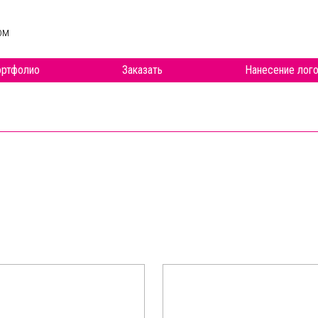
ом
ртфолио
Заказать
Нанесение лого